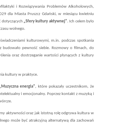
ofilaktyki i Rozwiązywania Problemów Alkoholowych,
029 dla Miasta Pruszcz Gdański, w miesiącu kwietniu
ć dotyczących
„Sfery kultury aktywnej”
. Ich celem było
czasu wolnego.
 doświadczeniami kulturowymi, m.in. podczas spotkania
oraz budowało pewność siebie. Rozmowy o filmach, do
ślenia oraz dostrzeganie wartości płynących z kultury
ia kultury w praktyce.
„Muzyczna energia”
, które pokazały uczestnikom, że
intelektualny i emocjonalny. Poprzez kontakt z muzyką i
twórcze.
y aktywności oraz jak istotną rolę odgrywa kultura w
olnego może być atrakcyjną alternatywą dla zachowań