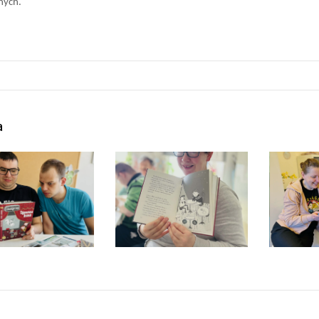
nych.
a