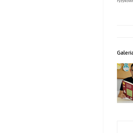
ryzykow
Galeri