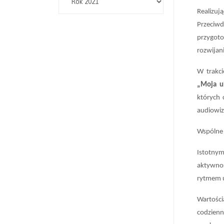
Realizuj
Przeciwd
przygot
rozwijan
W trakci
„Moja u
których 
audiowiz
Wspólne 
Istotny
aktywnoś
rytmem u
Wartości
codzienn