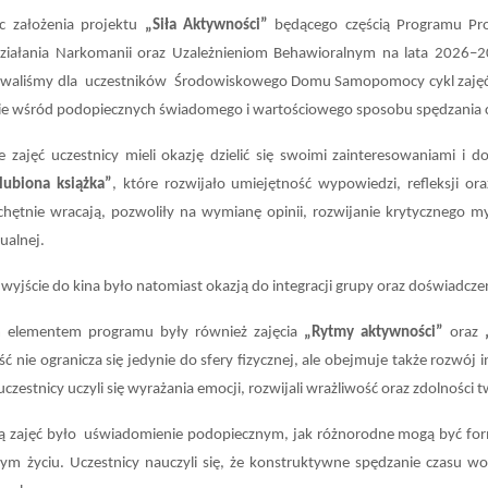
ąc założenia projektu
„Siła Aktywności”
będącego częścią Programu Pr
ziałania Narkomanii oraz Uzależnieniom Behawioralnym na lata 2026–2
owaliśmy dla uczestników Środowiskowego Domu Samopomocy cykl zaję
ie wśród podopiecznych świadomego i wartościowego sposobu spędzania 
e zajęć uczestnicy mieli okazję dzielić się swoimi zainteresowaniami i
lubiona książka”
, które rozwijało umiejętność wypowiedzi, refleksji 
chętnie wracają, pozwoliły na wymianę opinii, rozwijanie krytycznego my
ualnej.
wyjście do kina było natomiast okazją do integracji grupy oraz doświadczen
m elementem programu były również zajęcia
„Rytmy aktywności”
oraz
ć nie ogranicza się jedynie do sfery fizycznej, ale obejmuje także rozwój 
czestnicy uczyli się wyrażania emocji, rozwijali wrażliwość oraz zdolności 
ą zajęć było uświadomienie podopiecznym, jak różnorodne mogą być form
ym życiu. Uczestnicy nauczyli się, że konstruktywne spędzanie czasu w