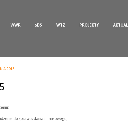
WWR
ŚDS
WTZ
PROJEKTY
AKTUAL
IA 2015
5
eniu:
adzenie do sprawozdania finansowego,