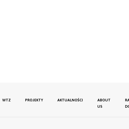
WTZ
PROJEKTY
AKTUALNOŚCI
ABOUT
R
US
D