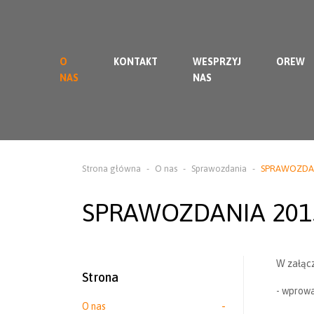
O
KONTAKT
WESPRZYJ
OREW
NAS
NAS
Strona główna
O nas
Sprawozdania
SPRAWOZDAN
SPRAWOZDANIA 201
W załącz
Strona
- wprow
O nas