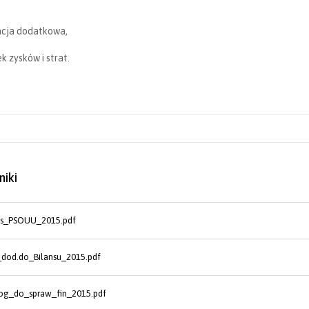
acja dodatkowa,
ek zysków i strat.
niki
ns_PSOUU_2015.pdf
_dod.do_Bilansu_2015.pdf
og_do_spraw_fin_2015.pdf