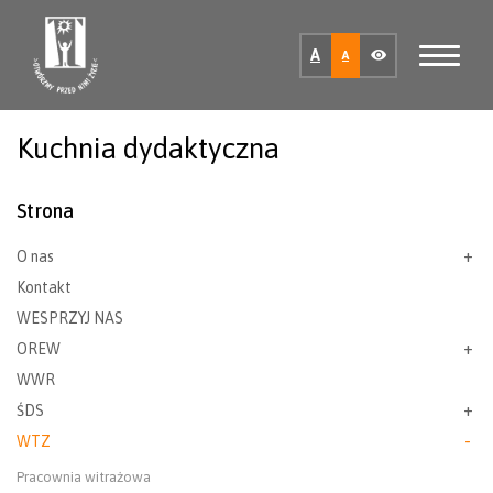
A
A
Kuchnia dydaktyczna
Strona
O nas
Kontakt
WESPRZYJ NAS
OREW
WWR
ŚDS
WTZ
Pracownia witrażowa