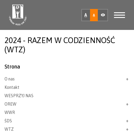
A
A
2024 - RAZEM W CODZIENNOŚĆ
(WTZ)
Strona
O nas
Kontakt
WESPRZYJ NAS
OREW
WWR
ŚDS
WTZ